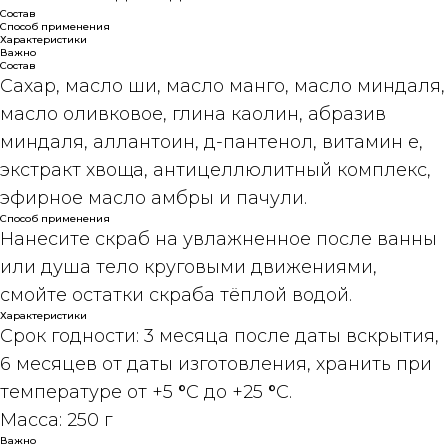
Состав
Способ применения
Характеристики
Важно
Состав
Сахар, масло ши, масло манго, масло миндаля,
масло оливковое, глина каолин, абразив
миндаля, аллантоин, д-пантенол, витамин е,
экстракт хвоща, антицеллюлитный комплекс,
эфирное масло амбры и пачули.
Способ применения
Нанесите скраб на увлажненное после ванны
или душа тело круговыми движениями,
смойте остатки скраба тёплой водой.
Характеристики
Срок годности:
3 месяца после даты вскрытия,
6 месяцев от даты изготовления, хранить при
температуре от +5
°
C до +25
°
C.
Масса:
250 г
Важно