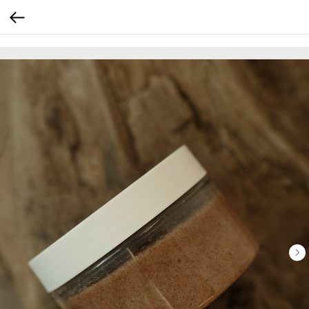
.t-descr_xxs { font-size: 18px !important; line-height: 1.6 !important; }