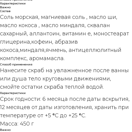
Характеристики
Важно
Состав
Соль морская, магниевая соль , масло ши,
масло кокоса , масло миндаля, сквалан
сахарный, аллантоин, витамин e, моностеарат
глицерина,кофеин, абразив
кокоса,миндаля,ячмень, антицеллюлитный
комплекс, аромамасла.
Способ применения
Нанесите скраб на увлажненное после ванны
или душа тело круговыми движениями,
смойте остатки скраба теплой водой.
Характеристики
Срок годности:
6 месяца после даты вскрытия,
12 месяцев от даты изготовления, хранить при
температуре от +5
°
C до +25
°
C.
Масса:
450 г
Важно